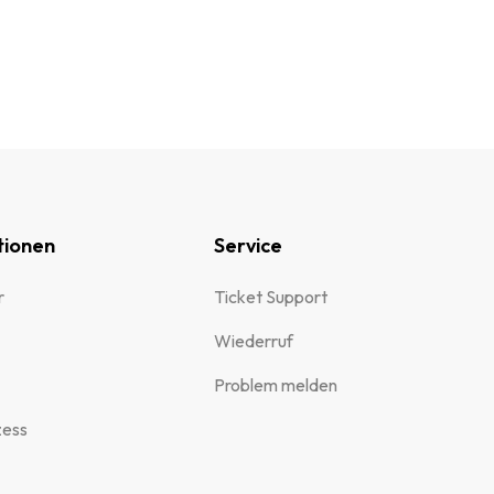
tionen
Service
r
Ticket Support
Wiederruf
Problem melden
zess